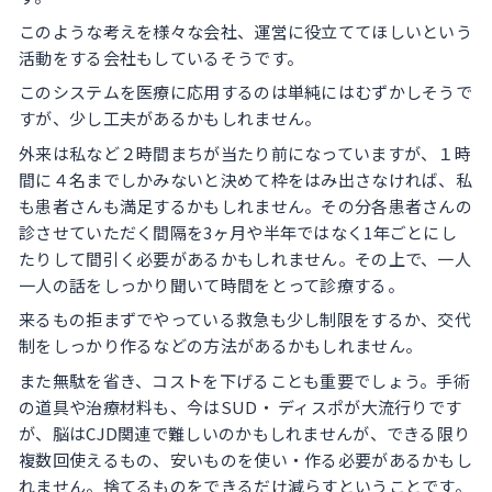
このような考えを様々な会社、運営に役立ててほしいという
活動をする会社もしているそうです。
このシステムを医療に応用するのは単純にはむずかしそうで
すが、少し工夫があるかもしれません。
外来は私など２時間まちが当たり前になっていますが、１時
間に４名までしかみないと決めて枠をはみ出さなければ、私
も患者さんも満足するかもしれません。その分各患者さんの
診させていただく間隔を3ヶ月や半年ではなく1年ごとにし
たりして間引く必要があるかもしれません。その上で、一人
一人の話をしっかり聞いて時間をとって診療する。
来るもの拒まずでやっている救急も少し制限をするか、交代
制をしっかり作るなどの方法があるかもしれません。
また無駄を省き、コストを下げることも重要でしょう。手術
の道具や治療材料も、今はSUD・ ディスポが大流行りです
が、脳はCJD関連で難しいのかもしれませんが、できる限り
複数回使えるもの、安いものを使い・作る必要があるかもし
れません。捨てるものをできるだけ減らすということです。