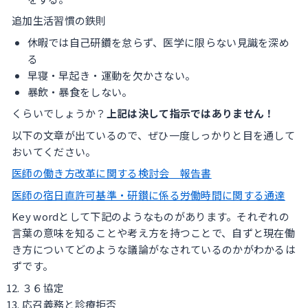
追加生活習慣の鉄則
休暇では自己研鑽を怠らず、医学に限らない見識を深め
る
早寝・早起き・運動を欠かさない。
暴飲・暴食をしない。
くらいでしょうか？
上記は決して指示ではありません！
以下の文章が出ているので、ぜひ一度しっかりと目を通して
おいてください。
医師の働き方改革に関する検討会 報告書
医師の宿日直許可基準・研鑚に係る労働時間に関する通達
Key wordとして下記のようなものがあります。それぞれの
言葉の意味を知ることや考え方を持つことで、自ずと現在働
き方についてどのような議論がなされているのかがわかるは
ずです。
３６協定
応召義務と診療拒否