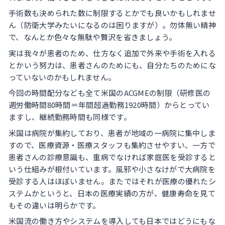
手術数も決められた数に制限するとかでも良いかもしれませ
ん（防衛大学みたいになるのは困りますが）。勿体無い精神
で、なんとか色々な無駄や贅沢を省きましょう。
実は我々が患者のため、仕方なく追加で外来や手術を入れる
とかいう努力は、患者さんのためにも、自分たちのためにな
っていないのかもしれません。
今回の時間配分なども全て米国のACGMEの制限（研修医の
週労働時間80時間＝年間超過勤務1920時間）からとってい
ますし、継続勤務時間も同様です。
米国は病院が集約しており、患者が地域の一病院に集中しま
すので、医療資源・医療スタッフも集約させやすい、一方で
患者さんの診療意識も、重病でなければ家庭医を受診すると
いう仕組みが根付いています。風邪や小さなけがで大病院を
受診する人はほぼいません。またではそれが医療の優れたシ
ステムかというと、日本の医療実績の方が、健康寿命を見て
もその違いは明らかです。
米国流の働き方やシステムを導入しても日本ではどうにもな