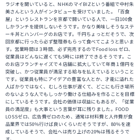
ラジオを聞いていると、NHKのマイBIZという番組で中村朱
美さんという人がインタビューを受けていました。「百食
屋」というレストランを京都で開いている人で、一日100食
しかランチを提供しないそうです。かなり美味しそうなステ
ーキ丼とハンバーグのお店です。千円ちょっとだそうで、次
回京都に行ったら必ず整理券もらって食べてこようと思いま
す。営業時間は３時間、必ず完売するのでFood loss ゼロ、
従業員はどんなに遅くても5時には終了できるそうです。こ
のお店フランチャイズで４店舗に拡大していて年商１億円を
突破し、かつ従業員が満足する給与を払えているということ
です。従業員も特にアイデアの豊富な人とか、才能に溢れた
人ばかりではなく、むしろ仕事が遅くて、どこにも行き場所
のないような人でもしっかり働ける仕組みを作ることを目標
にしているそうです。会社の価値は収益にもあるが、「従業
員の満足度」も大事という言葉が耳に残りました。FOOD
LOSSゼロ、広告費ゼロのため、通常は材料費と人件費が食
品業界では50％行けば良いくらいだそうですが、80％を達
成しているそうで、会社へは売り上げの20%は残るそうで
す。