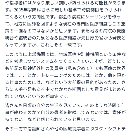
や指導者にはかなり厳しい罰則が課せられる可能性がありま
す。2035年以降はさらに厳しい基準で時間制限をつけられ
てくるという方向性です。都会の病院にシーリングを作っ
て、地方に医師を回すような現在の専門医医療制度もこの施
策の一画なのではないかと思います。また地域の病院の機能
統合や縮統合の対象となる医療施設が先日厚労省から発表と
なっていますが、これもその一環です。
このように上部機関では、地域医療や訓練機関という条件な
どを考慮しつつシステムをつくってきていますが、どうして
も前記の脳神経外科の委員会（私も含めて）でも医療の世界
では、、、とか、トレーニングのためには、とか、命を預か
る仕事のためには、などという大前提の目的があるため、さ
らに人手不足もある中でなかなか断固とした意見がまとめら
れていないというのが事実です。
皆さんも日頃の自分の生活を見ていて、そのような時間で仕
事が終わるのか？自分の患者を継続してみないでは、責任が
持てない などと感じられていると思います。
その一方で看護師さんや他の医療従事者にタスク・シフトテ