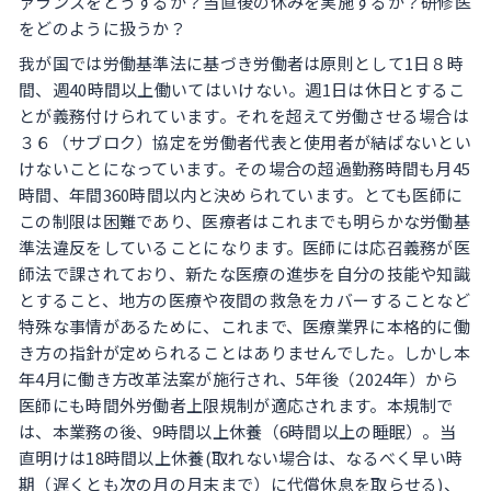
ァランスをどうするか？当直後の休みを実施するか？研修医
をどのように扱うか？
我が国では労働基準法に基づき労働者は原則として1日８時
間、週40時間以上働いてはいけない。週1日は休日とするこ
とが義務付けられています。それを超えて労働させる場合は
３６（サブロク）協定を労働者代表と使用者が結ばないとい
けないことになっています。その場合の超過勤務時間も月45
時間、年間360時間以内と決められています。とても医師に
この制限は困難であり、医療者はこれまでも明らかな労働基
準法違反をしていることになります。医師には応召義務が医
師法で課されており、新たな医療の進歩を自分の技能や知識
とすること、地方の医療や夜間の救急をカバーすることなど
特殊な事情があるために、これまで、医療業界に本格的に働
き方の指針が定められることはありませんでした。しかし本
年4月に働き方改革法案が施行され、5年後（2024年）から
医師にも時間外労働者上限規制が適応されます。本規制で
は、本業務の後、9時間以上休養（6時間以上の睡眠）。当
直明けは18時間以上休養(取れない場合は、なるべく早い時
期（遅くとも次の月の月末まで）に代償休息を取らせる)、