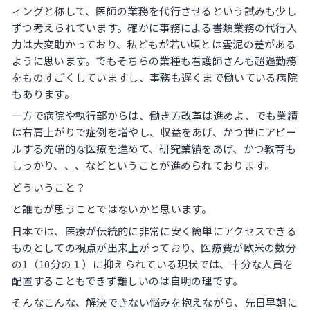
ィングと称して、医師の業務を代行させるという試みも少し
ずつ考えられています。確かに事務による書類業務の代行入
力は大変助かっており、私どもが若い頃とは雲泥の差がある
ように思います。でもそちらの業種も看護師さんも超過勤務
をものすごくしていますし、事務も遅くまで働いている病院
もあります。
一方で病院や執行部からは、働き方改革は進めよ、でも業績
は右肩上がりで症例を増やし、収益をあげ、かつ世にアピー
ルする先端的な医療を進めて、研究業績をあげ、かつ教育も
しっかり、、、などということが進められております。
どういうこと？
と誰もが思うことではないかと思います。
日本では、医療が伝統的に非常に安く簡単にアクセスできる
ものとしての視点が出来上がっており、医療費が欧米の数分
の1（10分の１）に抑えられている現状では、十分な人員を
配置することもできず難しいのは自明の理です。
そんなこんな、解決できない悩みを抱えながら、先日早朝に