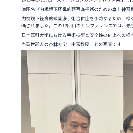
演題名『内視鏡下経鼻的頭蓋底手術のための卓上練習
内視鏡下経鼻的頭蓋底手術合併症を予防するため、様々な
価されました。この12回目のカンファレンスでは、
日本医科大学における手術技術と安全性の向上への様
当番世話人の杏林大学 中富教授 との写真です